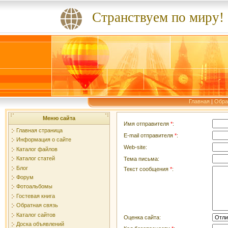
Странствуем по миру!
Главная
|
Обра
Меню сайта
Имя отправителя
*
:
Главная страница
E-mail отправителя
*
:
Информация о сайте
Web-site:
Каталог файлов
Каталог статей
Тема письма:
Блог
Текст сообщения
*
:
Форум
Фотоальбомы
Гостевая книга
Обратная связь
Каталог сайтов
Оценка сайта:
Доска объявлений