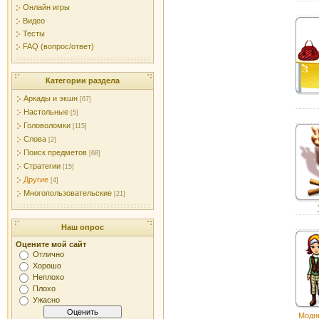
Онлайн игры
Видео
Тесты
FAQ (вопрос/ответ)
Категории раздела
Аркады и экшн
[67]
Настольные
[5]
Головоломки
[115]
Слова
[2]
Поиск предметов
[68]
Стратегии
[15]
Другие
[4]
Многопользовательские
[21]
Наш опрос
Оцените мой сайт
Отлично
Хорошо
Неплохо
Плохо
Ужасно
Модны