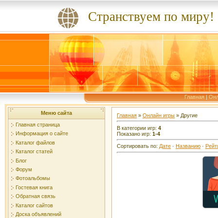
Странствуем по миру!
Главная
|
Онл
Меню сайта
Главная
»
Онлайн игры
» Другие
Главная страница
В категории игр
:
4
Информация о сайте
Показано игр
:
1-4
Каталог файлов
Сортировать по
:
Дате
·
Названию
·
Рейт
Каталог статей
Блог
Форум
Фотоальбомы
Гостевая книга
Обратная связь
Каталог сайтов
Доска объявлений