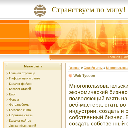
Странствуем по миру!
Главная
|
Онл
Меню сайта
Главная
»
Онлайн игры
»
Многопользова
Главная страница
Web Tycoon
Информация о сайте
Каталог файлов
Многопользовательск
Каталог статей
экономический бизнес
Блог
позволяющий взять на
Форум
веб-мастера, стать во 
Фотоальбомы
индустрии, создать и 
Гостевая книга
Обратная связь
собственный бизнес. 
Каталог сайтов
создать собственный с
Доска объявлений