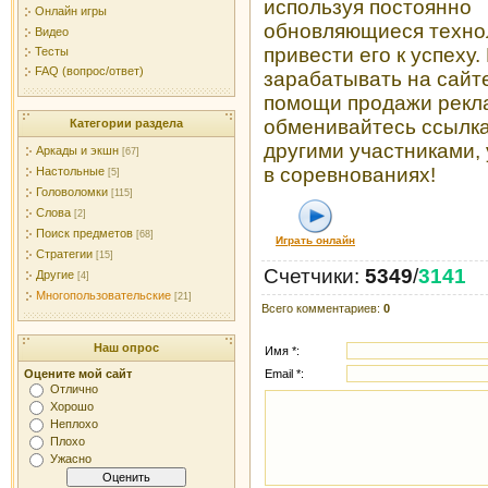
используя постоянно
Онлайн игры
обновляющиеся техно
Видео
привести его к успеху
Тесты
FAQ (вопрос/ответ)
зарабатывать на сайт
помощи продажи рекл
обменивайтесь ссылк
Категории раздела
другими участниками,
Аркады и экшн
[67]
в соревнованиях!
Настольные
[5]
Головоломки
[115]
Слова
[2]
Поиск предметов
[68]
Играть онлайн
Стратегии
[15]
Счетчики
:
5349
/
3141
Другие
[4]
Многопользовательские
[21]
Всего комментариев
:
0
Наш опрос
Имя *:
Оцените мой сайт
Email *:
Отлично
Хорошо
Неплохо
Плохо
Ужасно