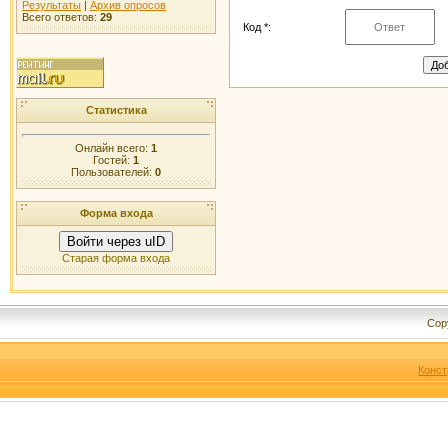
Результаты
|
Архив опросов
Всего ответов:
29
Код *:
Статистика
Онлайн всего:
1
Гостей:
1
Пользователей:
0
Форма входа
Войти через uID
Старая форма входа
Cop
Конст