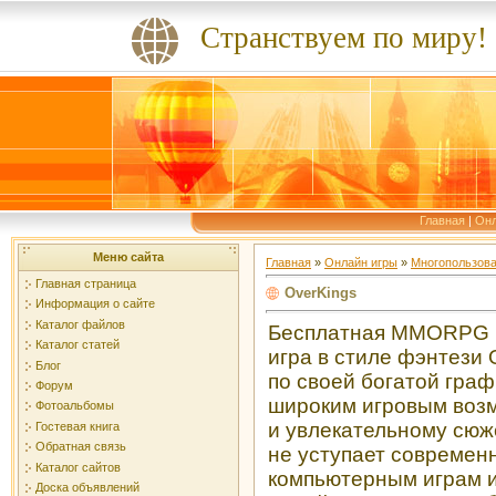
Странствуем по миру!
Главная
|
Онл
Меню сайта
Главная
»
Онлайн игры
»
Многопользова
Главная страница
OverKings
Информация о сайте
Каталог файлов
Бесплатная MMORPG 
Каталог статей
игра в стиле фэнтези 
Блог
по своей богатой граф
Форум
широким игровым воз
Фотоальбомы
и увлекательному сюж
Гостевая книга
Обратная связь
не уступает совреме
Каталог сайтов
компьютерным играм 
Доска объявлений