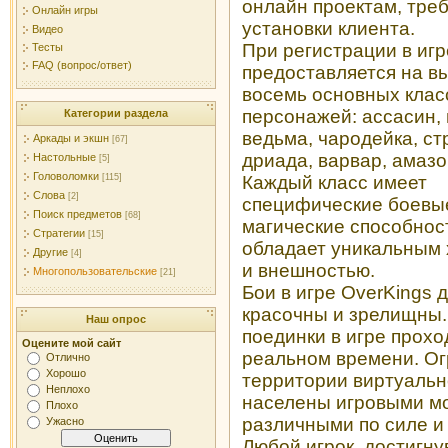
онлайн проектам, тр
Онлайн игры
установки клиента.
Видео
При регистрации в иг
Тесты
FAQ (вопрос/ответ)
предоставляется на в
восемь основных клас
персонажей: ассасин, 
Категории раздела
ведьма, чародейка, ст
Аркады и экшн
[67]
дриада, варвар, амазо
Настольные
[5]
Головоломки
[115]
Каждый класс имеет
Слова
[2]
специфические боевы
Поиск предметов
[68]
магические способнос
Стратегии
[15]
обладает уникальным
Другие
[4]
и внешностью.
Многопользовательские
[21]
Бои в игре OverKings 
красочны и зрелищны.
Наш опрос
поединки в игре прохо
Оцените мой сайт
реальном времени. О
Отлично
Хорошо
территории виртуальн
Неплохо
населены игровыми м
Плохо
различными по силе и
Ужасно
Любой игрок, достигну