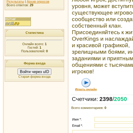
Результаты
|
Архив опросов
уровня, может вступит
Всего ответов:
29
существующее игрово
сообщество или созда
собственный клан.
Присоединяйтесь к жи
Статистика
OverKings и наслажда
Онлайн всего:
1
и красивой графикой,
Гостей:
1
зрелищными боями, и
Пользователей:
0
заданиями и приятны
Форма входа
общениями с тысячами
игроков!
Войти через uID
Старая форма входа
Играть онлайн
Счетчики
:
2398
/
2050
Всего комментариев
:
0
Имя *:
Email *: