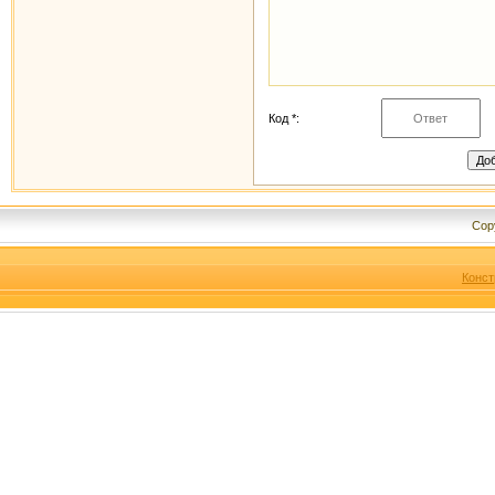
Код *:
Cop
Конст