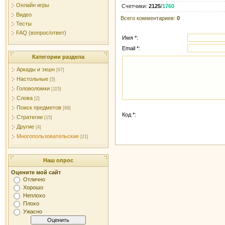
Онлайн игры
Счетчики
:
2125
/
1760
Видео
Всего комментариев
:
0
Тесты
FAQ (вопрос/ответ)
Имя *:
Email *:
Категории раздела
Аркады и экшн
[67]
Настольные
[5]
Головоломки
[115]
Слова
[2]
Поиск предметов
[68]
Код *:
Стратегии
[15]
Другие
[4]
Многопользовательские
[21]
Наш опрос
Оцените мой сайт
Отлично
Хорошо
Неплохо
Плохо
Ужасно