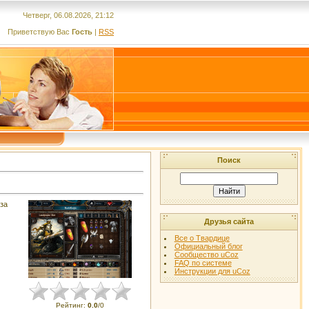
Четверг, 06.08.2026, 21:12
Приветствую Вас
Гость
|
RSS
Поиск
за
Друзья сайта
Все о Твардице
Официальный блог
Сообщество uCoz
FAQ по системе
Инструкции для uCoz
Рейтинг
:
0.0
/
0