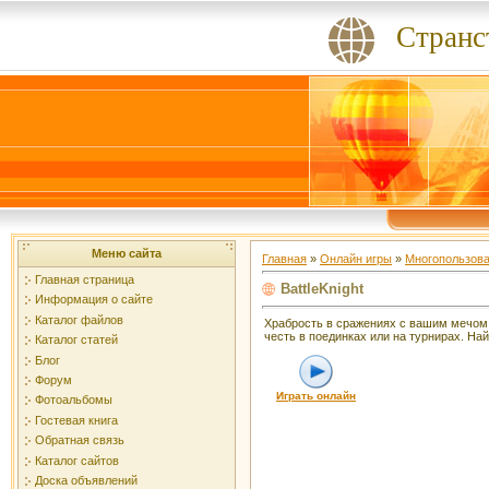
Странс
Меню сайта
Главная
»
Онлайн игры
»
Многопользова
Главная страница
BattleKnight
Информация о сайте
Каталог файлов
Храбрость в сражениях с вашим мечом -
честь в поединках или на турнирах. На
Каталог статей
Блог
Форум
Играть онлайн
Фотоальбомы
Гостевая книга
Обратная связь
Каталог сайтов
Доска объявлений